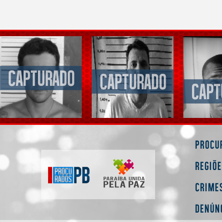
Procu
Regiõ
Crime
Denún