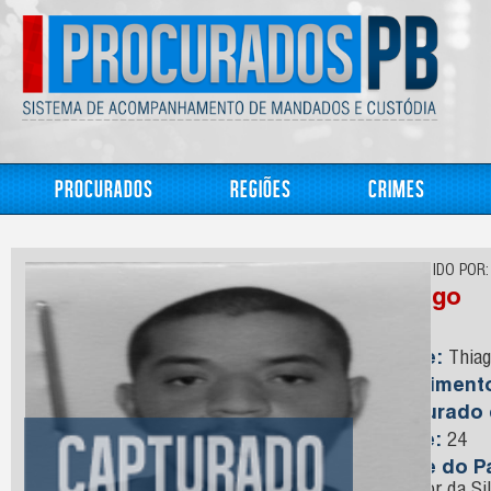
Procurados
Regiões
Crimes
CONHECIDO POR:
Thiago
Nome:
Thiag
Nasciment
Capturado
Idade:
24
Nome do Pa