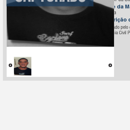
Antenor da Si
Nome da M
Bezerra
Descrição 
Capturado pelo 
da Polícia Civil 