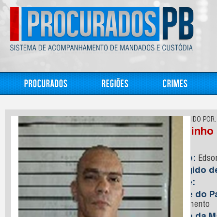
Procurados
Regiões
Crimes
CONHECIDO POR:
Raminho
Nome:
Edson
Foragido 
Idade:
Nome do Pa
Nascimento