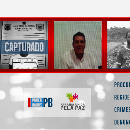
Procu
Regiõ
Crime
Denún