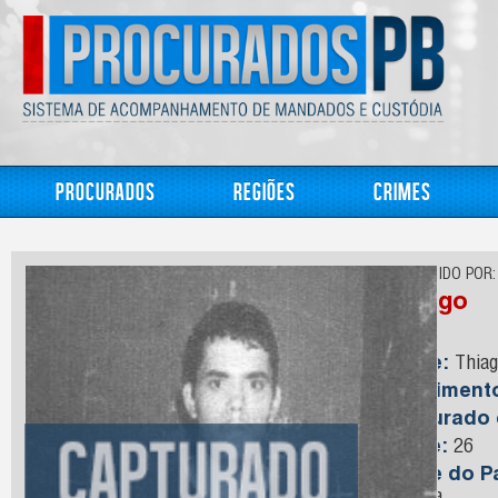
Procurados
Regiões
Crimes
CONHECIDO POR:
Thiago
Nome:
Thiago
Nasciment
Capturado
Idade:
26
Nome do Pa