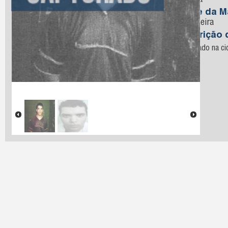
Oliveira
Nome da M
de Oliveira
Descrição 
Capturado na ci