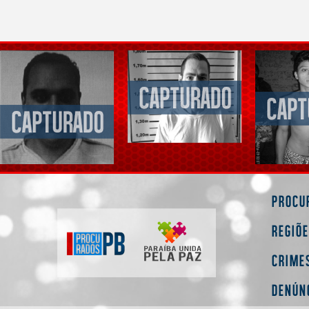
Procu
Regiõ
Crime
Denún