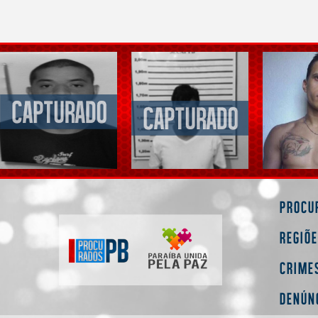
Procu
Regiõ
Crime
Denún