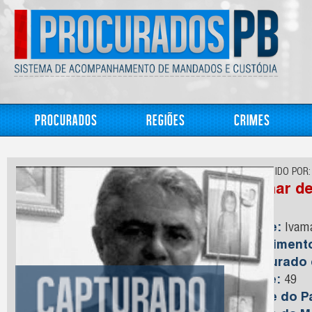
Procurados
Regiões
Crimes
CONHECIDO POR:
Ivamar de
Nome:
Ivama
Nasciment
Capturado
Idade:
49
Nome do Pa