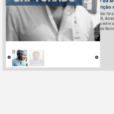
Nome da M
Descrição 
O indivíduo foi 
Mirim/RN, duran
conjunta entre a
Grande do Norte