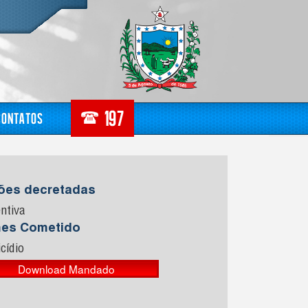
Contatos
sões decretadas
ntiva
mes Cometido
cídio
Download Mandado