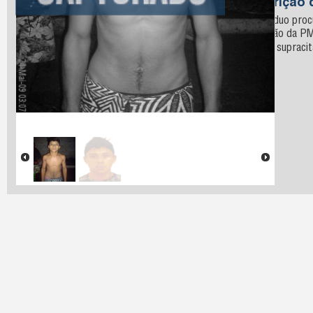
Descrição 
O indivíduo pro
guarnição da PM
na data supracit