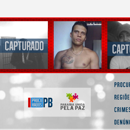
Procu
Regiõ
Crime
Denún