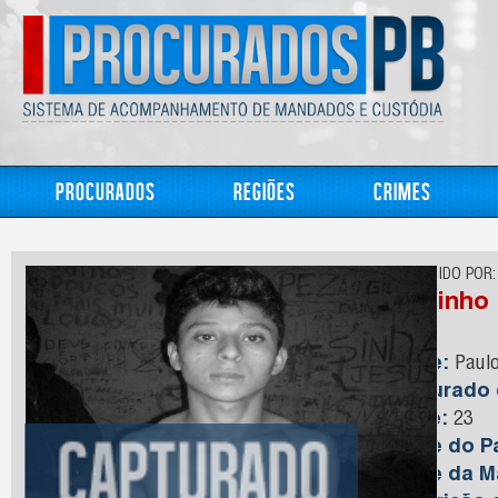
Procurados
Regiões
Crimes
CONHECIDO POR:
Paulinho
Nome:
Paulo
Capturado
Idade:
23
Nome do Pa
Nome da M