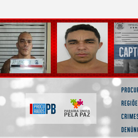
Procu
Regiõ
Crime
Denún