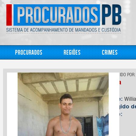
Procurados
Regiões
Crimes
CONHECIDO POR:
Willa
Nome:
Willi
Foragido 
Idade: