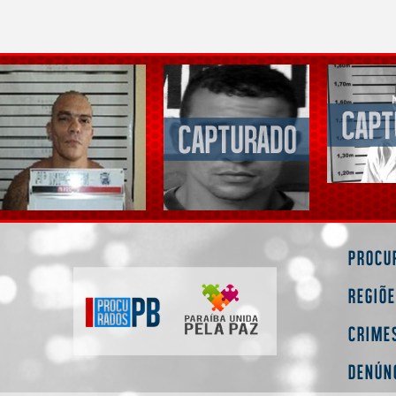
Procu
Regiõ
Crime
Denún