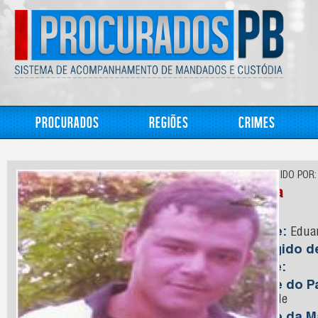
Procurados
Regiões
Crimes
CONHECIDO POR:
Duca
Nome:
Eduar
Foragido 
Idade:
Nome do Pa
Andrade