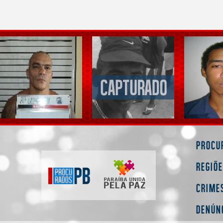
Procu
Regiõ
Crime
Denún