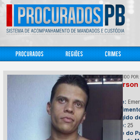
Procurados
Regiões
Crimes
CONHECIDO POR:
Emerson
Nome:
Emers
Nasciment
Foragido 
Idade:
25
Nome do Pa