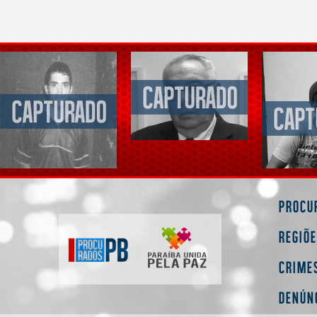
Procu
Regiõ
Crime
Denún