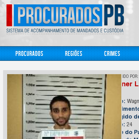
Procurados
Regiões
Crimes
CONHECIDO POR:
Wagner L
Nome:
Wagne
Nasciment
Foragido 
Idade:
24
Nome do Pa