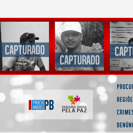
Procu
Regiõ
Crime
Denún