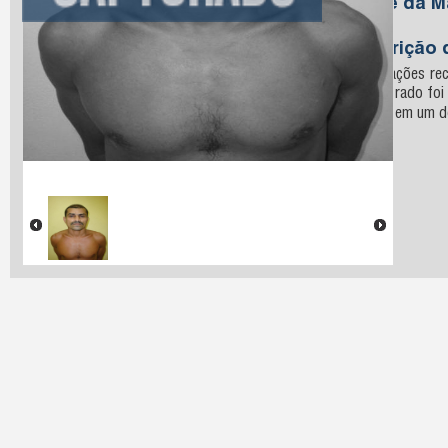
Nome da M
Silva
Descrição 
Informações rec
o procurado foi
recluso em um do