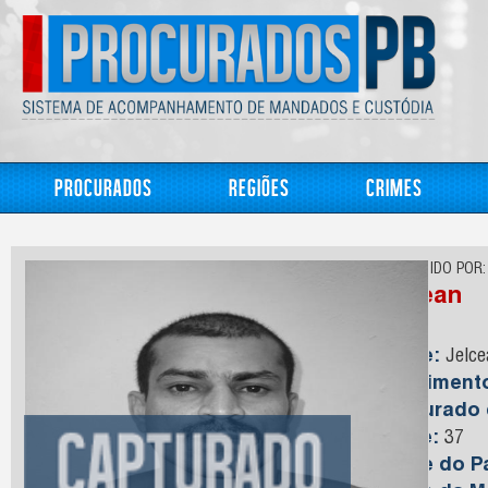
Procurados
Regiões
Crimes
CONHECIDO POR:
Jocean
Nome:
Jelce
Nasciment
Capturado
Idade:
37
Nome do Pa