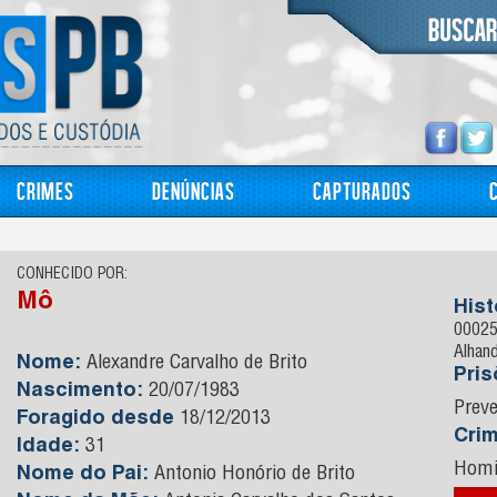
Crimes
Denúncias
Capturados
CONHECIDO POR:
Mô
Hist
00025
Alhan
Nome:
Alexandre Carvalho de Brito
Pri
Nascimento:
20/07/1983
Preve
Foragido desde
18/12/2013
Cri
Idade:
31
Homi
Nome do Pai:
Antonio Honório de Brito