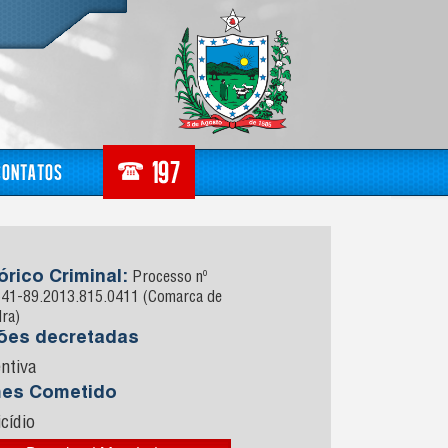
Contatos
órico Criminal:
Processo nº
41-89.2013.815.0411 (Comarca de
dra)
sões decretadas
ntiva
mes Cometido
cídio