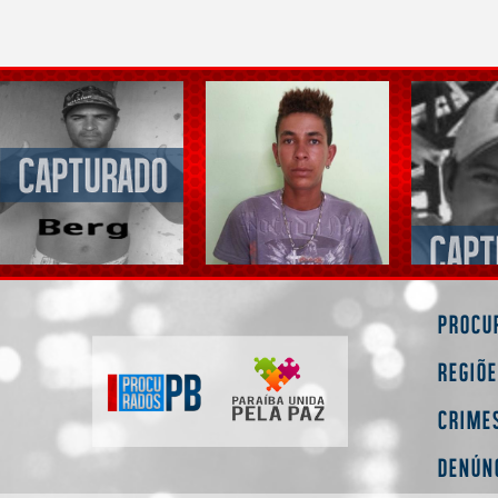
Procu
Regiõ
Crime
Denún