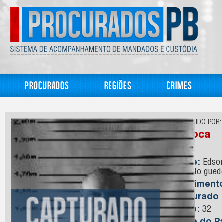
Procurados
Regiões
Crimes
CONHECIDO POR:
Tchoca
Nome:
Edson
Eduardo gued
Nasciment
Capturado
Idade:
32