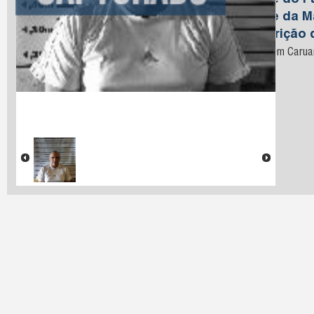
Nome do Pa
Nome da M
Descrição 
Preso em Carua