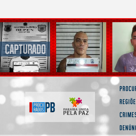
Procu
Regiõ
Crime
Denún