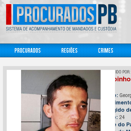
Procurados
Regiões
Crimes
CONHECIDO POR:
Felipinho
Nome:
Georg
Nasciment
Foragido 
Idade:
24
Nome do Pa