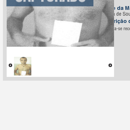
Sousa
Nome da M
Pereira de So
Descrição 
encontra-se reco
rocha