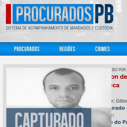
Procurados
Regiões
Crimes
CONHECIDO POR:
Gilson de
Careca
Nome:
Gilso
Capturado
Idade:
Nome do Pa