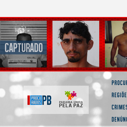
Procu
Regiõ
Crime
Denún