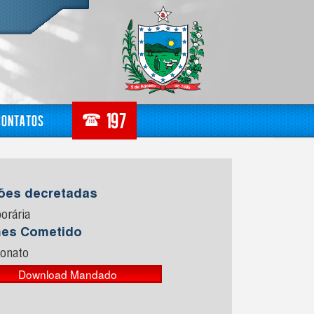
Contatos
sões decretadas
orária
mes Cometido
ionato
Download Mandado