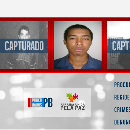
Procu
Regiõ
Crime
Denún