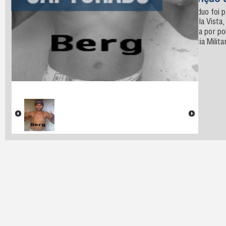
Descrição 
O indivíduo foi 
Sítio Bela Vista,
realizada por pol
da Polícia Militar