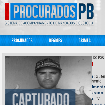
Procurados
Regiões
Crimes
CONHECIDO POR:
Berg
Nome:
Gutem
Nascimento
Nasciment
Capturado
Idade:
27