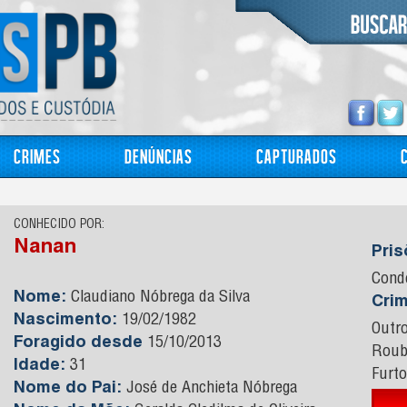
Crimes
Denúncias
Capturados
CONHECIDO POR:
Nanan
Pri
Cond
Nome:
Claudiano Nóbrega da Silva
Cri
Nascimento:
19/02/1982
Outr
Foragido desde
15/10/2013
Rou
Idade:
31
Furto
Nome do Pai:
José de Anchieta Nóbrega