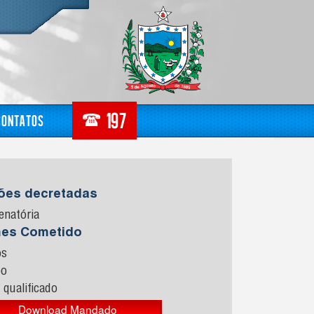
Contatos
sões decretadas
enatória
mes Cometido
os
bo
 qualificado
Download Mandado