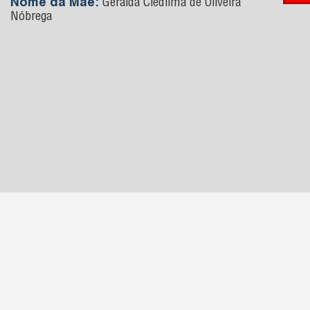
Nome da Mãe:
Geralda Cledilma de Oliveira
Nóbrega