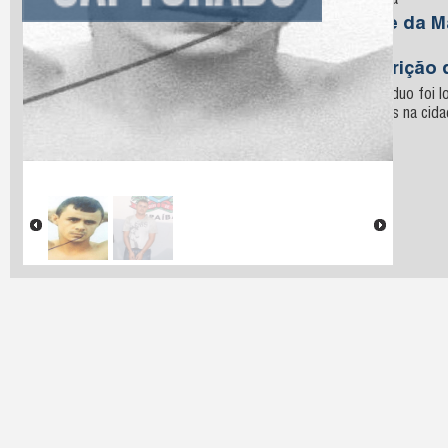
Oliveira
Nome da M
Silva
Descrição 
O indivíduo foi l
militares na cid