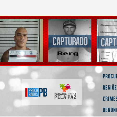
Procu
Regiõ
Crime
Denún