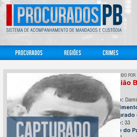
Procurados
Regiões
Crimes
CONHECIDO POR:
Damião B
Nome:
Damiã
Nasciment
Capturado
Idade:
33
Nome do Pa