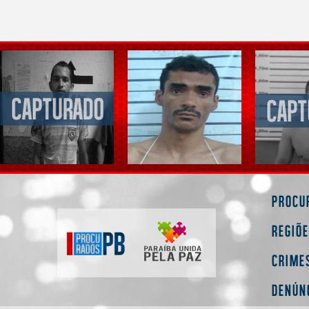
Procu
Regiõ
Crime
Denún