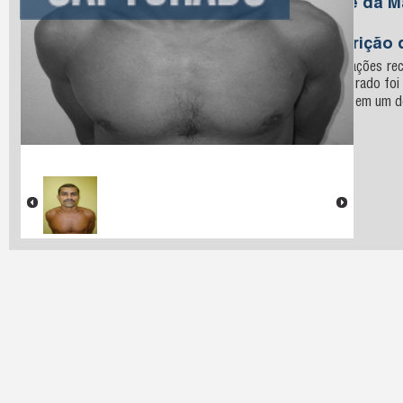
Nome da M
Silva
Descrição 
Informações rec
o procurado foi
recluso em um do