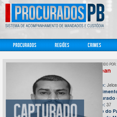
Procurados
Regiões
Crimes
CONHECIDO POR:
Jocean
Nome:
Jelce
Nasciment
Capturado
Idade:
37
Nome do Pa