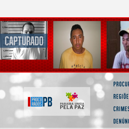
Procu
Regiõ
Crime
Denún