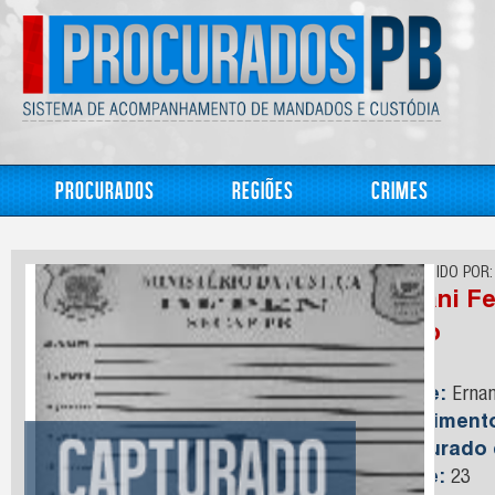
Procurados
Regiões
Crimes
CONHECIDO POR:
Ernani F
Neto
Nome:
Ernan
Nasciment
Capturado
Idade:
23