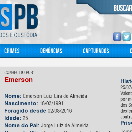
Crimes
Denúncias
Capturados
CONHECIDO POR:
Emerson
Hist
25/07/
Valen
Nome:
Emerson Luiz Lira de Almeida
por mo
Nascimento:
18/03/1991
dos Sa
Foragido desde
02/08/2016
desfer
contra
Idade:
25
Pri
Nome do Pai:
Jorge Luiz de Almeida