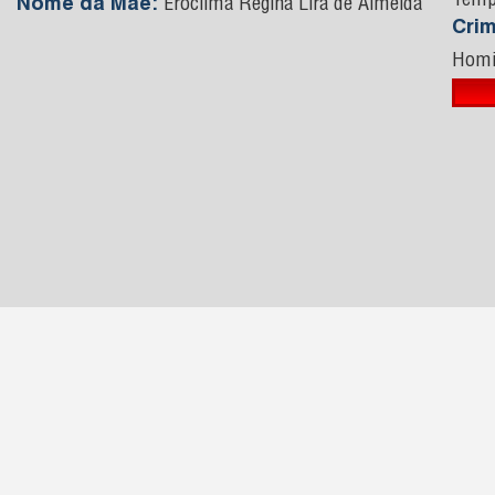
Temp
Nome da Mãe:
Erocilma Regina Lira de Almeida
Cri
Homi