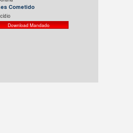
orária
mes Cometido
cídio
Download Mandado