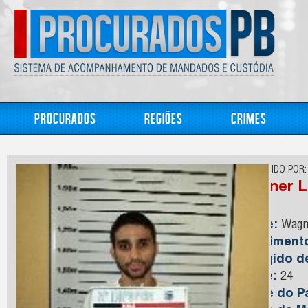
Procurados
Regiões
Crimes
CONHECIDO POR:
Wagner L
Nome:
Wagne
Nasciment
Foragido 
Idade:
24
Nome do Pa