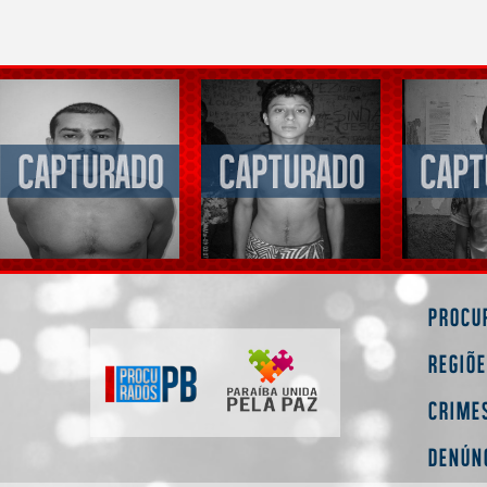
Procu
Regiõ
Crime
Denún