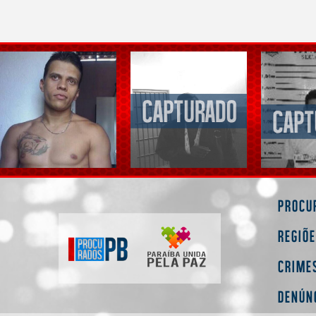
Procu
Regiõ
Crime
Denún