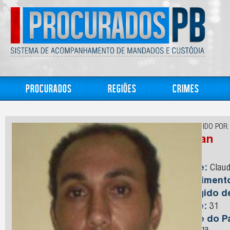
Procurados
Regiões
Crimes
CONHECIDO POR:
Nanan
Nome:
Claud
Nasciment
Foragido 
Idade:
31
Nome do Pa