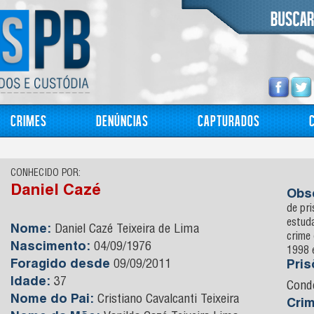
Crimes
Denúncias
Capturados
CONHECIDO POR:
Daniel Cazé
Obs
de pr
estuda
Nome:
Daniel Cazé Teixeira de Lima
crime 
Nascimento:
04/09/1976
1998 
Foragido desde
09/09/2011
Pri
Idade:
37
Cond
Nome do Pai:
Cristiano Cavalcanti Teixeira
Cri