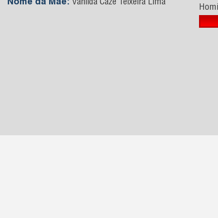
Nome da Mãe:
Vanilda Cazé Teixeira Lima
Homi