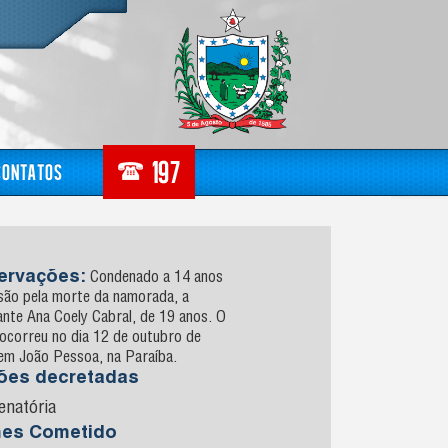
Contatos
ervações:
Condenado a 14 anos
isão pela morte da namorada, a
nte Ana Coely Cabral, de 19 anos. O
ocorreu no dia 12 de outubro de
em João Pessoa, na Paraíba.
sões decretadas
enatória
mes Cometido