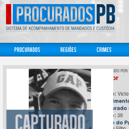
Procurados
Regiões
Crimes
CONHECIDO POR:
Victor
Nome:
Victo
Nasciment
Capturado
Idade:
39
Nome do Pa