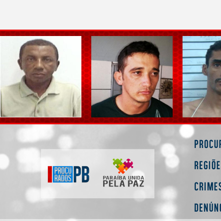
Procu
Regiõ
Crime
Denún