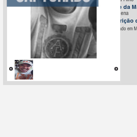
Lucena Filho
Nome da M
de Lucena
Descrição 
Capturado em Mi