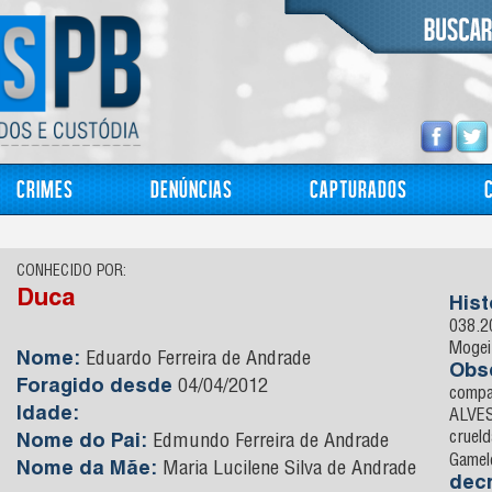
Crimes
Denúncias
Capturados
CONHECIDO POR:
Duca
Hist
038.2
Mogei
Nome:
Eduardo Ferreira de Andrade
Obs
Foragido desde
04/04/2012
compa
Idade:
ALVES
crueld
Nome do Pai:
Edmundo Ferreira de Andrade
Gamel
Nome da Mãe:
Maria Lucilene Silva de Andrade
dec