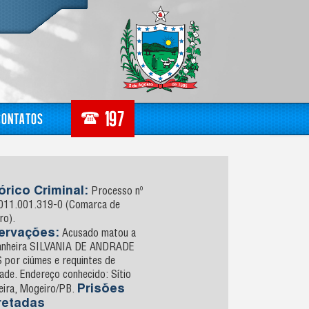
Contatos
órico Criminal:
Processo nº
011.001.319-0 (Comarca de
ro).
ervações:
Acusado matou a
nheira SILVANIA DE ANDRADE
 por ciúmes e requintes de
ade. Endereço conhecido: Sítio
Prisões
eira, Mogeiro/PB.
retadas