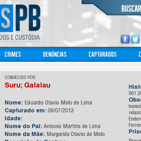
Crimes
Denúncias
Capturados
CONHECIDO POR:
Suru; Galalau
Hist
061.2
Obs
Nome:
Eduardo Otavio Melo de Lima
homicí
Capturado em:
09/07/2013
relaci
Idade:
Ender
Ferrei
Nome do Pai:
Antonio Martins de Lima
Pri
Nome da Mãe:
Margarida Otavio de Melo