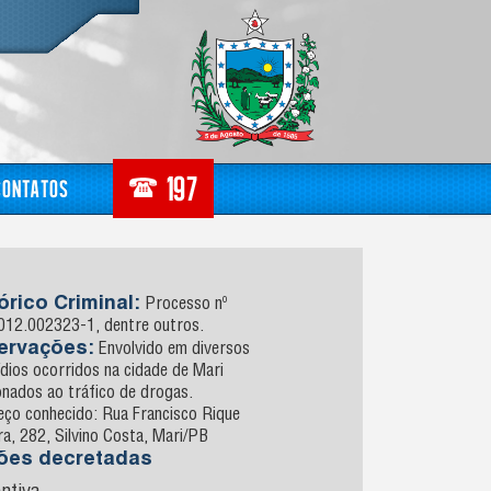
Contatos
órico Criminal:
Processo nº
012.002323-1, dentre outros.
ervações:
Envolvido em diversos
dios ocorridos na cidade de Mari
onados ao tráfico de drogas.
eço conhecido: Rua Francisco Rique
ra, 282, Silvino Costa, Mari/PB
sões decretadas