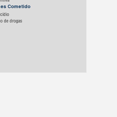
ntiva
mes Cometido
cídio
co de drogas