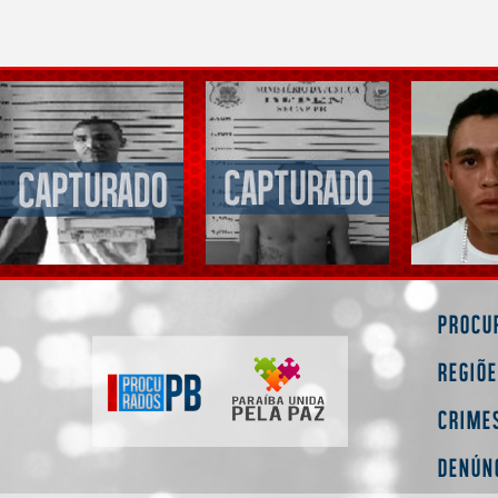
Procu
Regiõ
Crime
Denún