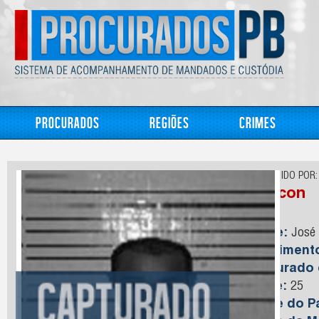
Procurados
Regiões
Crimes
CONHECIDO POR:
Maycon
Nome:
José 
Nasciment
Capturado
Idade:
25
Nome do Pa