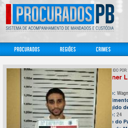
Procurados
Regiões
Crimes
CONHECIDO POR:
Wagner L
Nome:
Wagne
Nasciment
Foragido 
Idade:
24
Nome do Pa