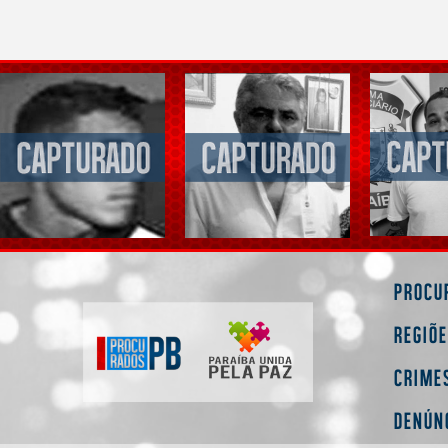
Procu
Regiõ
Crime
Denún