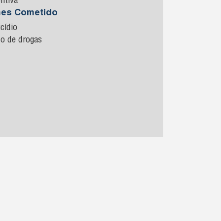
ntiva
mes Cometido
cídio
co de drogas