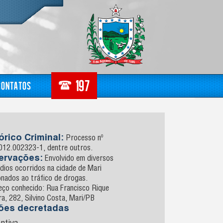
Contatos
órico Criminal:
Processo nº
012.002323-1, dentre outros.
ervações:
Envolvido em diversos
dios ocorridos na cidade de Mari
onados ao tráfico de drogas.
eço conhecido: Rua Francisco Rique
ra, 282, Silvino Costa, Mari/PB
sões decretadas