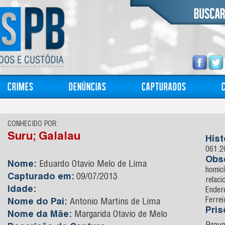
Crimes
Denúncias
Capturados
CONHECIDO POR:
Suru; Galalau
Hist
061.2
Obs
Nome:
Eduardo Otavio Melo de Lima
homicí
Capturado em:
09/07/2013
relaci
Idade:
Ender
Ferrei
Nome do Pai:
Antonio Martins de Lima
Pri
Nome da Mãe:
Margarida Otavio de Melo