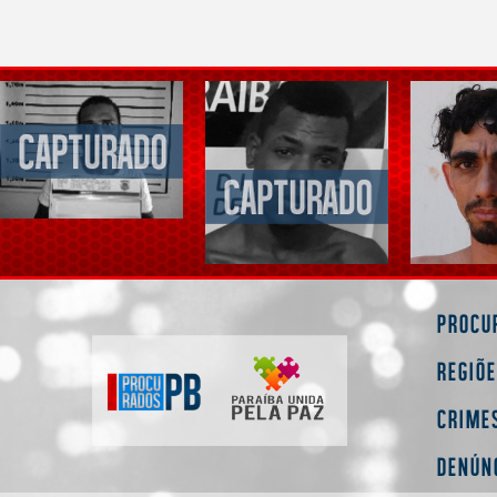
Procu
Regiõ
Crime
Denún