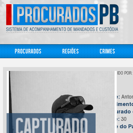
Procurados
Regiões
Crimes
CONHECIDO POR:
Tota
Nome:
Anton
Nasciment
Capturado
Idade:
30
Nome do Pa