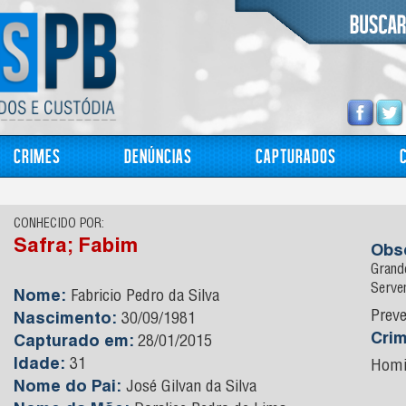
Crimes
Denúncias
Capturados
CONHECIDO POR:
Safra; Fabim
Obs
Grande
Serve
Nome:
Fabricio Pedro da Silva
Preve
Nascimento:
30/09/1981
Cri
Capturado em:
28/01/2015
Idade:
31
Homi
Nome do Pai:
José Gilvan da Silva