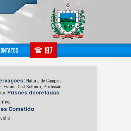
Contatos
ervações:
Natural de Campina
, Estado Civil Solteiro, Profissão
Prisões decretadas
nte.
ntiva
mes Cometido
cídio