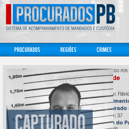
Procurados
Regiões
Crimes
CONHECIDO POR:
Ataíde
Nome:
Flávi
Nasciment
Capturado
Idade:
37
Nome do Pa