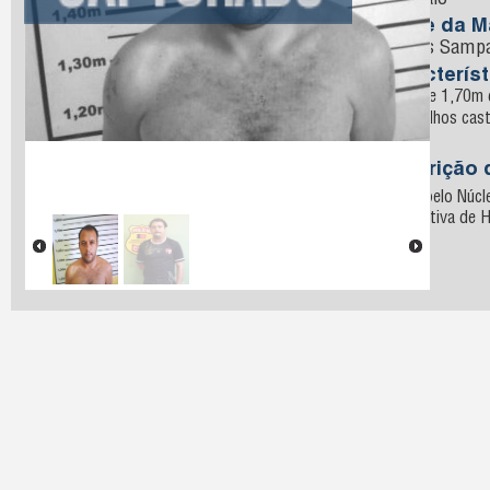
Sampaio
Nome da M
Gomes Sampa
Característ
cerca de 1,70m d
ralos, olhos cas
largas.
Descrição 
Preso pelo Núcl
a Tentativa de 