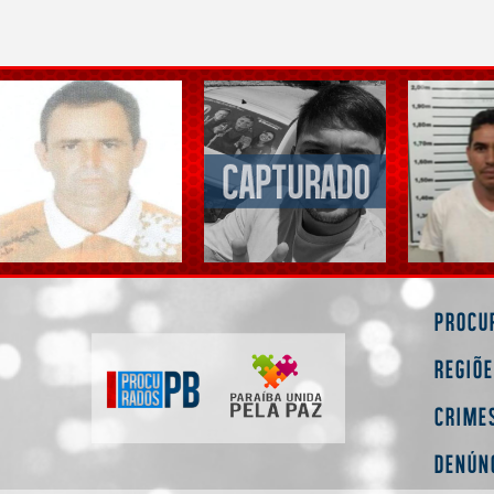
Procu
Regiõ
Crime
Denún