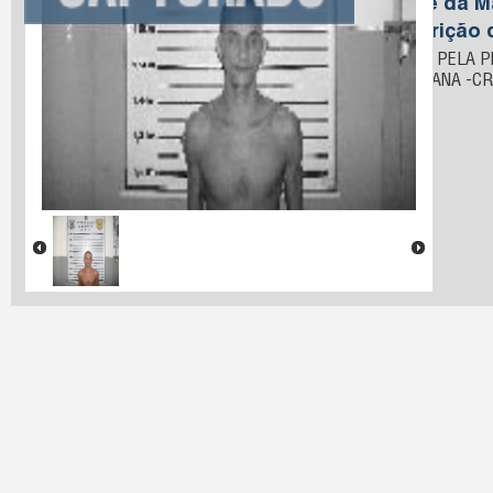
Nome da M
Descrição 
PRESO PELA P
ITABAIANA -C