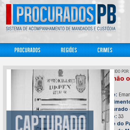
Procurados
Regiões
Crimes
CONHECIDO POR:
Alemão o
Nome:
Emanu
Nasciment
Capturado
Idade:
33
Nome do Pa