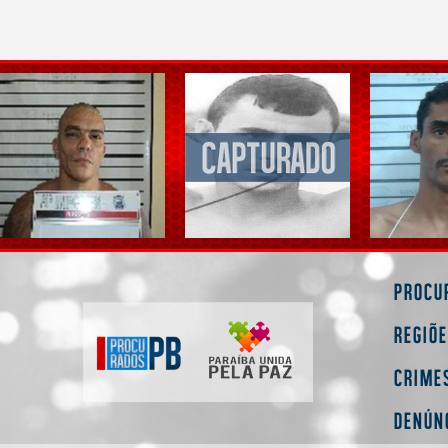
Procu
Regiõ
Crime
Denún