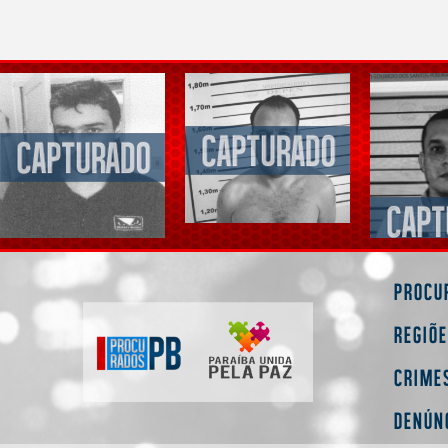
Procu
Regiõ
Crime
Denún