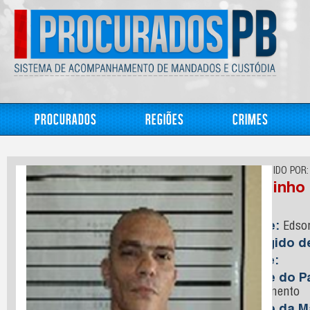
Procurados
Regiões
Crimes
CONHECIDO POR:
Raminho
Nome:
Edson
Foragido 
Idade:
Nome do Pa
Nascimento