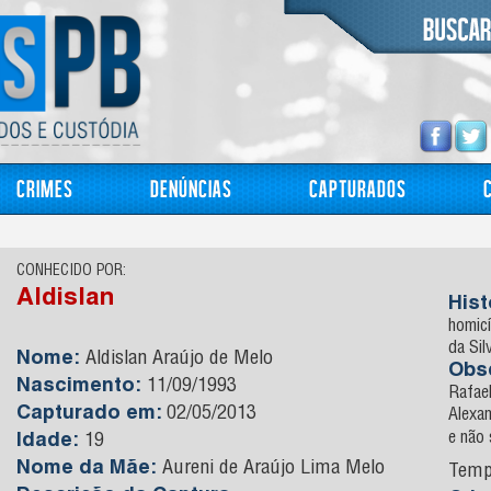
Crimes
Denúncias
Capturados
CONHECIDO POR:
Aldislan
Hist
homicí
da Sil
Nome:
Aldislan Araújo de Melo
Obs
Nascimento:
11/09/1993
Rafael
Capturado em:
02/05/2013
Alexan
e não
Idade:
19
Nome da Mãe:
Aureni de Araújo Lima Melo
Temp