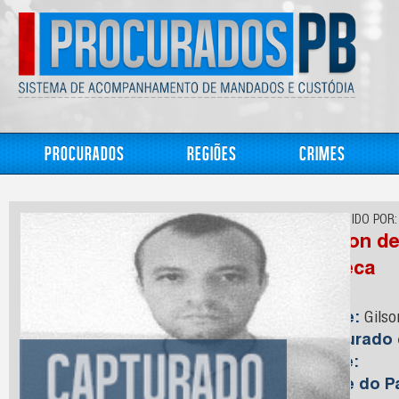
Procurados
Regiões
Crimes
CONHECIDO POR:
Gilson de
Careca
Nome:
Gilso
Capturado
Idade:
Nome do Pa