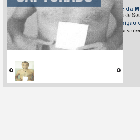
Sousa
Nome da M
Pereira de So
Descrição 
encontra-se reco
rocha