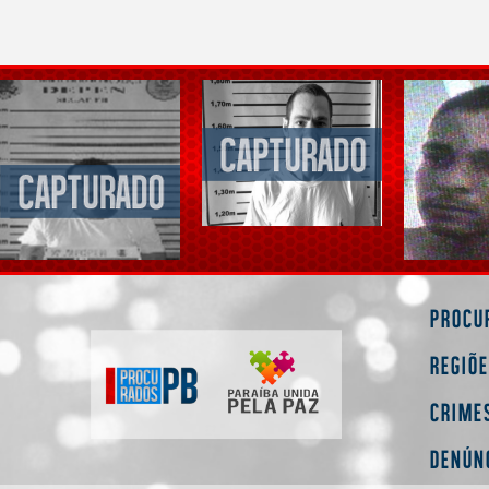
Procu
Regiõ
Crime
Denún