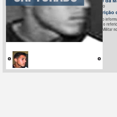
Nome da M
Leoncio
Descrição 
Segundo informa
Furtos, o referi
Polícia Militar n