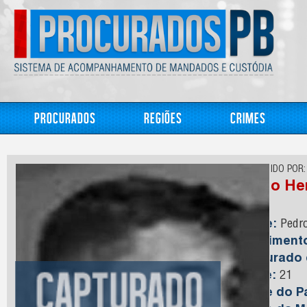
Procurados
Regiões
Crimes
CONHECIDO POR:
Pedro He
Nome:
Pedro
Nasciment
Capturado
Idade:
21
Nome do Pa