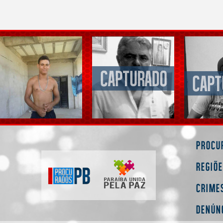
Procu
Regiõ
Crime
Denún