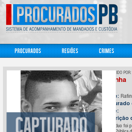
Procurados
Regiões
Crimes
CONHECIDO POR:
Rafinha
Nome:
Rafin
Capturado
Idade:
Descrição 
O indivíduo foi 