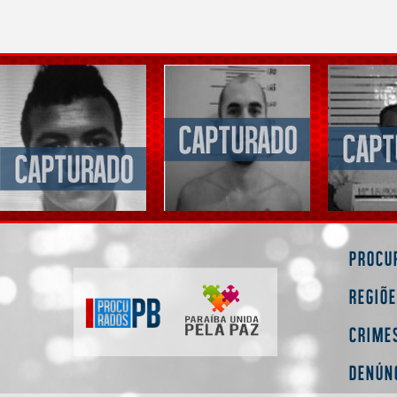
Procu
Regiõ
Crime
Denún