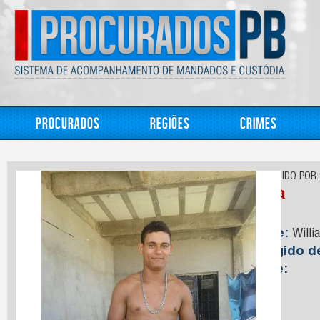
Procurados
Regiões
Crimes
CONHECIDO POR:
Willa
Nome:
Willi
Foragido 
Idade: