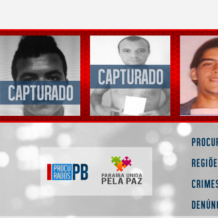
Procu
Regiõ
Crime
Denún