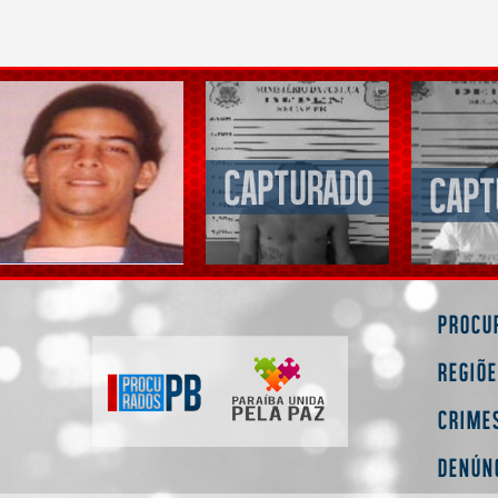
Procu
Regiõ
Crime
Denún