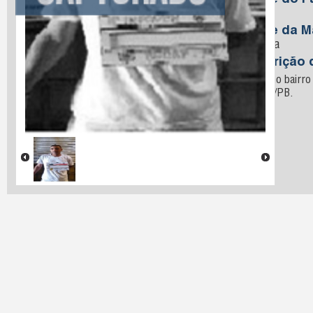
Nome do Pa
Araujo
Nome da M
Ferreira
Descrição 
Preso no bairro
Pessoa/PB.