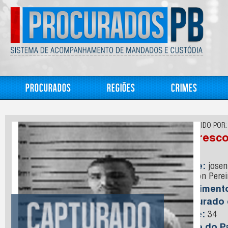
Procurados
Regiões
Crimes
CONHECIDO POR:
Negresc
Nome:
joseni
Ewerton Perei
Nasciment
Capturado
Idade:
34