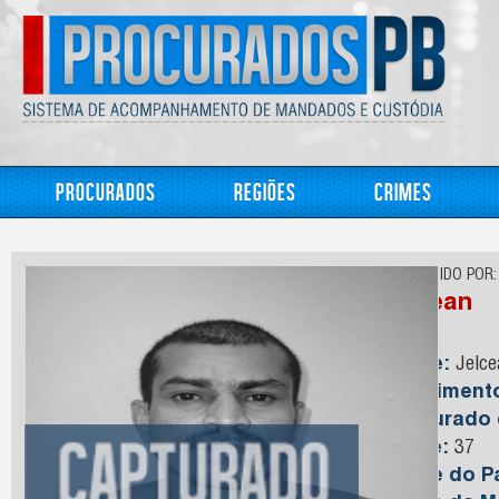
Procurados
Regiões
Crimes
CONHECIDO POR:
Jocean
Nome:
Jelce
Nasciment
Capturado
Idade:
37
Nome do Pa