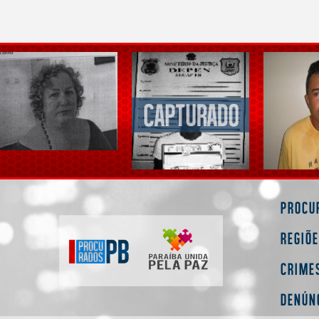
Procu
Regiõ
Crime
Denún