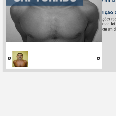
Nome da M
Silva
Descrição 
Informações rec
o procurado foi
recluso em um do