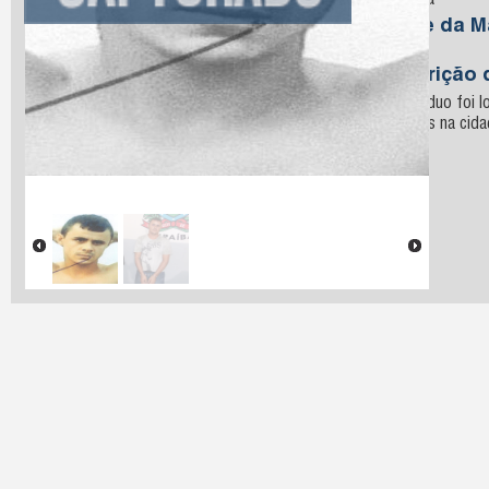
Oliveira
Nome da M
Silva
Descrição 
O indivíduo foi l
militares na cid