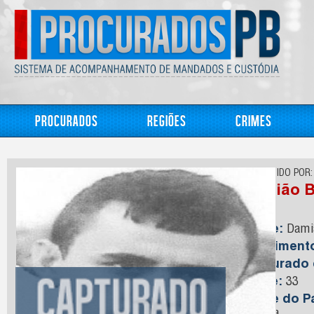
Procurados
Regiões
Crimes
CONHECIDO POR:
Damião B
Nome:
Damiã
Nasciment
Capturado
Idade:
33
Nome do Pa