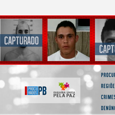
Procu
Regiõ
Crime
Denún