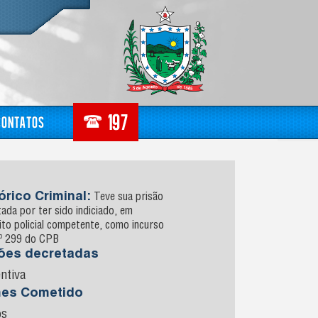
Contatos
órico Criminal:
Teve sua prisão
ada por ter sido indiciado, em
ito policial competente, como incurso
tº 299 do CPB
sões decretadas
ntiva
mes Cometido
os