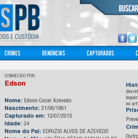
Crimes
Denúncias
Capturados
CONHECIDO POR:
Edson
Hist
decret
inquér
Nome:
Edson Cezar Azevedo
no ar
Nascimento:
21/06/1981
Pri
Capturado em:
13/07/2015
Preve
Idade:
34
Cri
Nome do Pai:
EDRIZIO ALVES DE AZEVEDO
Outr