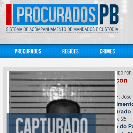
Procurados
Regiões
Crimes
CONHECIDO POR:
Maycon
Nome:
José 
Nasciment
Capturado
Idade:
25
Nome do Pa