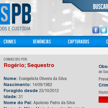
Crimes
Denúncias
Capturados
CONHECIDO POR:
Rogério; Sequestro
Obs
de So
Nome:
Evangelista Oliveira da Silva
Preve
Nascimento:
14/09/1982
Cri
Foragido desde
23/10/2012
Homi
Idade:
31
Nome do Pai:
Apolonio Pedro da Silva