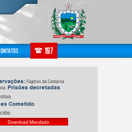
Contatos
ervações:
Fugitivo da Comarca
Prisões decretadas
usa.
ntiva
mes Cometido
cídio
Download Mandado