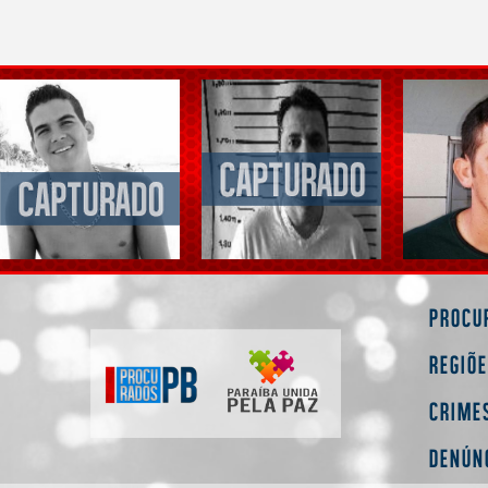
Procu
Regiõ
Crime
Denún