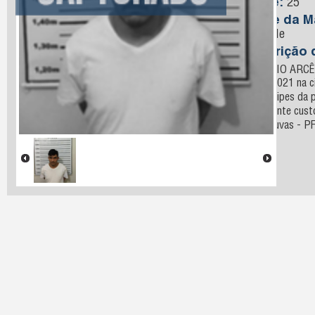
Idade:
25
Nome da M
Andrade
Descrição 
ANTONIO ARCÊN
27/06/2021 na c
por equipes da p
atualmente cust
Catanduvas - P