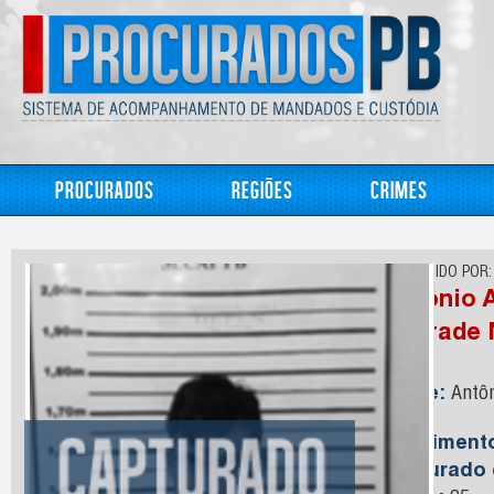
Procurados
Regiões
Crimes
CONHECIDO POR:
Antônio 
Andrade 
Nome:
Antôn
Neto
Nasciment
Capturado