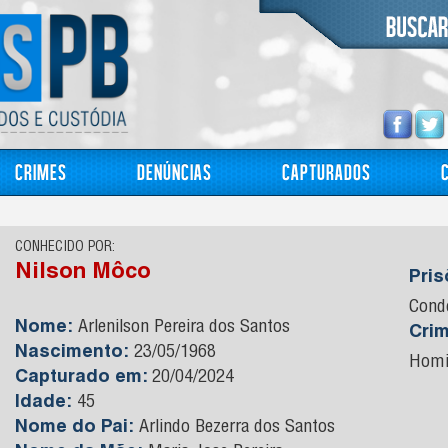
Crimes
Denúncias
Capturados
CONHECIDO POR:
Nilson Môco
Pri
Cond
Nome:
Arlenilson Pereira dos Santos
Cri
Nascimento:
23/05/1968
Homi
Capturado em:
20/04/2024
Idade:
45
Nome do Pai:
Arlindo Bezerra dos Santos