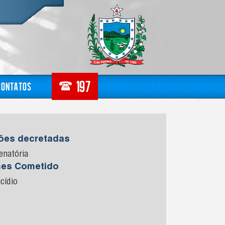
Contatos
sões decretadas
enatória
mes Cometido
cídio