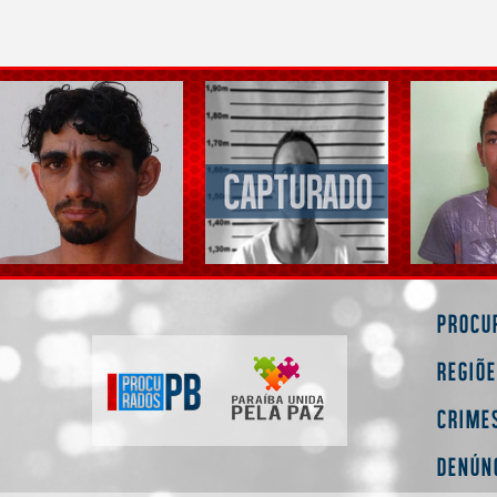
Procu
Regiõ
Crime
Denún