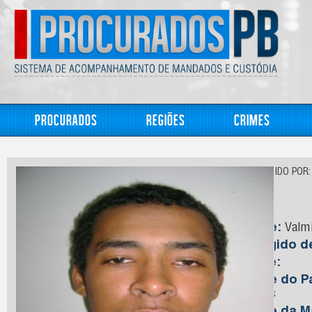
Procurados
Regiões
Crimes
CONHECIDO POR:
Nilo
Nome:
Valmi
Foragido 
Idade:
Nome do Pa
Santos